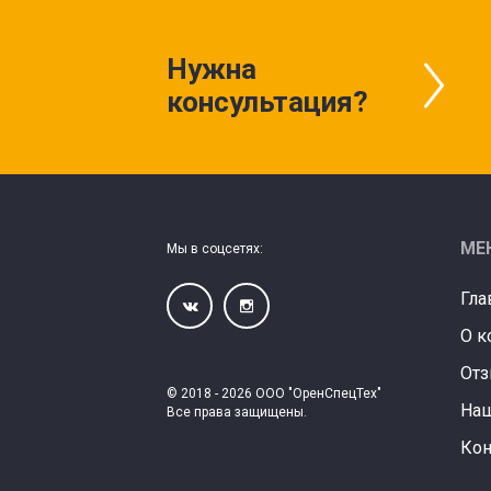
Нужна
консультация?
МЕ
Мы в соцсетях:
Гла
О к
От
© 2018 - 2026 ООО "ОренСпецТех"
Наш
Все права защищены.
Кон