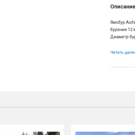
Описани
Ямобур Aichi
бурения 12 
Диаметр бур
Читать дале