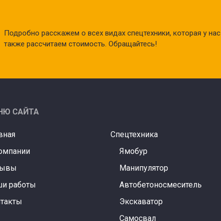
Подробно расскажем о всех видах спецтехники, которая у нас 
также рассчитаем стоимость. Обращайтесь!
НЮ САЙТА
вная
Спецтехника
омпании
Ямобур
зывы
Манипулятор
и работы
Автобетоносмеситель
такты
Экскаватор
Самосвал