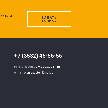
есть. А
ЗАДАТЬ
ВОПРОС
+7 (3532) 45-56-56
Режим работы:
с 9 до 20.00 пн-пт
e-mail:
oren.specteh@mail.ru